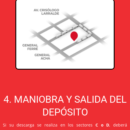
4. MANIOBRA Y SALIDA DEL
DEPÓSITO
Si su descarga se realiza en los sectores
C o D
, deberá