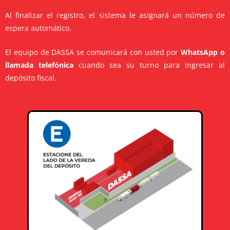
Al finalizar el registro, el sistema le asignará un número de
espera automático.
El equipo de DASSA se comunicará con usted por
WhatsApp o
llamada telefónica
cuando sea su turno para ingresar al
depósito fiscal.