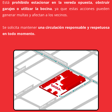
Está
prohibido estacionar en la vereda opuesta, obstruir
garajes o utilizar la bocina
, ya que estas acciones pueden
generar multas y afectan a los vecinos.
Se solicita mantener
una circulación responsable y respetuosa
en todo momento.